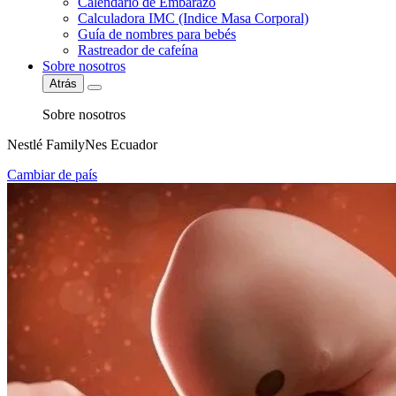
Calendario de Embarazo
Calculadora IMC (Indice Masa Corporal)
Guía de nombres para bebés
Rastreador de cafeína
Sobre nosotros
Atrás
Sobre nosotros
Nestlé FamilyNes Ecuador
Cambiar de país