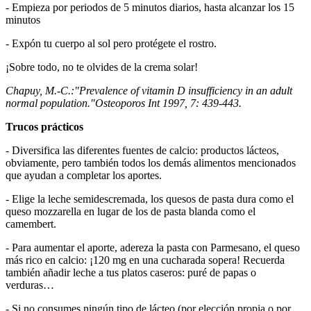
- Empieza por periodos de 5 minutos diarios, hasta alcanzar los 15
minutos
- Expón tu cuerpo al sol pero protégete el rostro.
¡Sobre todo, no te olvides de la crema solar!
Chapuy, M.-C.:"Prevalence of vitamin D insufficiency in an adult
normal population."Osteoporos Int 1997, 7: 439-443.
Trucos prácticos
- Diversifica las diferentes fuentes de calcio: productos lácteos,
obviamente, pero también todos los demás alimentos mencionados
que ayudan a completar los aportes.
- Elige la leche semidescremada, los quesos de pasta dura como el
queso mozzarella en lugar de los de pasta blanda como el
camembert.
- Para aumentar el aporte, adereza la pasta con Parmesano, el queso
más rico en calcio: ¡120 mg en una cucharada sopera! Recuerda
también añadir leche a tus platos caseros: puré de papas o
verduras…
- Si no consumes ningún tipo de lácteo (por elección propia o por