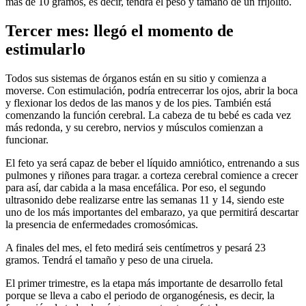
más de 10 gramos, es decir, tendrá el peso y tamaño de un frijolito.
Tercer mes: llegó el momento de
estimularlo
Todos sus sistemas de órganos están en su sitio y comienza a
moverse. Con estimulación, podría entrecerrar los ojos, abrir la boca
y flexionar los dedos de las manos y de los pies. También está
comenzando la función cerebral. La cabeza de tu bebé es cada vez
más redonda, y su cerebro, nervios y músculos comienzan a
funcionar.
El feto ya será capaz de beber el líquido amniótico, entrenando a sus
pulmones y riñones para tragar. a corteza cerebral comience a crecer
para así, dar cabida a la masa encefálica. Por eso, el segundo
ultrasonido debe realizarse entre las semanas 11 y 14, siendo este
uno de los más importantes del embarazo, ya que permitirá descartar
la presencia de enfermedades cromosómicas.
A finales del mes, el feto medirá seis centímetros y pesará 23
gramos. Tendrá el tamaño y peso de una ciruela.
El primer trimestre, es la etapa más importante de desarrollo fetal
porque se lleva a cabo el periodo de organogénesis, es decir, la