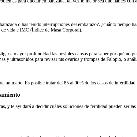
problemas para quedar embarazada, tal vez lo mejor sea que hables con a
mbarazada o has tenido interrupciones del embarazo?, ¿cuánto tiempo has
lo de vida e IMC (Índice de Masa Corporal).
estigar a mayor profundidad las posibles causas para saber por qué no pu
s y ultrasonidos para revisar tus ovarios y trompas de Falopio, o anális
ta animarte. Es posible tratar del 85 al 90% de los casos de infertilida
atamiento
as, y te ayudará a decidir cuáles soluciones de fertilidad pueden ser la