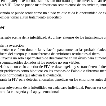
 en tu pareja. De hecho, estudios han mostrado que los niveles de ansied
 o VIH. Esto se puede manifestar con sentimientos de aislamiento, inuti
menudo se puede sentir como un alivio ya que te da la oportunidad de ex
ecides tomar algún tratamiento específico.
jer
ausa subyacente de la infertilidad. Aquí hay algunos de los tratamientos
lar la ovulación.
ente en el útero durante la ovulación para aumentar las probabilidades 
fuera del cuerpo y la transferencia de embriones resultantes al útero.
 inyecta un solo espermatozoide directamente en un óvulo para aumentar l
espermatozoides donados si los propios no son viables.
ados de un ciclo anterior de FIV se descongelan y se transfieren al úte
egir problemas como bloqueos en las trompas de Falopio o fibromas uter
brios hormonales que afectan la ovulación.
rante la FIV para detectar anomalías genéticas en los embriones antes de
ausa subyacente de la infertilidad en cada caso individual. Pueden ser c
como la consejería y el apoyo emocional.