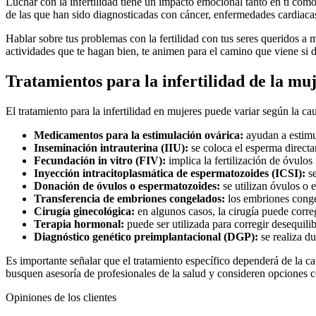
Luchar con la infertilidad tiene un impacto emocional tanto en ti como
de las que han sido diagnosticadas con cáncer, enfermedades cardiacas
Hablar sobre tus problemas con la fertilidad con tus seres queridos a 
actividades que te hagan bien, te animen para el camino que viene si d
Tratamientos para la infertilidad de la mu
El tratamiento para la infertilidad en mujeres puede variar según la c
Medicamentos para la estimulación ovárica:
ayudan a estimu
Inseminación intrauterina (IIU):
se coloca el esperma directam
Fecundación in vitro (FIV):
implica la fertilización de óvulos 
Inyección intracitoplasmática de espermatozoides (ICSI):
se
Donación de óvulos o espermatozoides:
se utilizan óvulos o 
Transferencia de embriones congelados:
los embriones congel
Cirugía ginecológica:
en algunos casos, la cirugía puede corr
Terapia hormonal:
puede ser utilizada para corregir desequili
Diagnóstico genético preimplantacional (DGP):
se realiza du
Es importante señalar que el tratamiento específico dependerá de la c
busquen asesoría de profesionales de la salud y consideren opciones 
Opiniones de los clientes