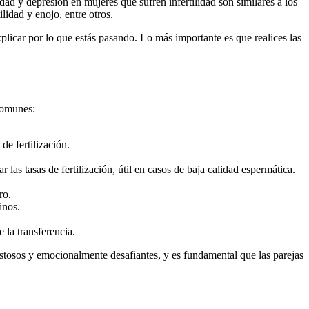
ad y depresión en mujeres que sufren infertilidad son similares a los
lidad y enojo, entre otros.
plicar por lo que estás pasando. Lo más importante es que realices las
 comunes:
de fertilización.
as tasas de fertilización, útil en casos de baja calidad espermática.
ro.
inos.
 la transferencia.
ostosos y emocionalmente desafiantes, y es fundamental que las parejas