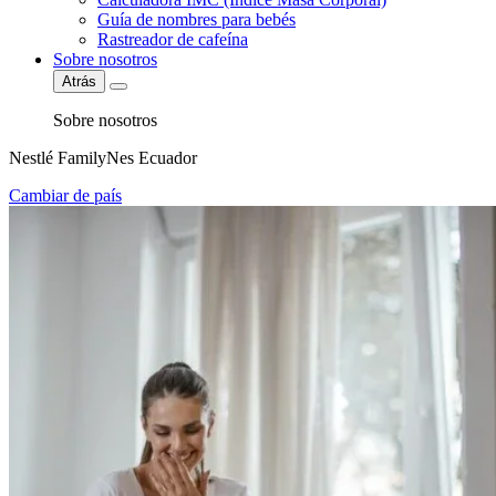
Guía de nombres para bebés
Rastreador de cafeína
Sobre nosotros
Atrás
Sobre nosotros
Nestlé FamilyNes Ecuador
Cambiar de país