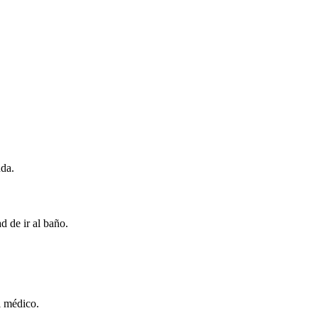
uda.
 de ir al baño.
l médico.