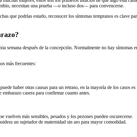
Para muchas mujeres, estos son los primeros indicios de que algo está c
cambio, necesitan una prueba —o incluso dos— para convencerse.
s que podrías estarlo, reconocer los síntomas tempranos es clave para
arazo?
y sexta semana después de la concepción. Normalmente no hay síntomas 
nos más frecuentes:
 puede haber otras causas para un retraso, en la mayoría de los casos es
de embarazo casera para confirmar cuanto antes.
se vuelven más sensibles, pesados y los pezones pueden oscurecerse.
Considera un sujetador de maternidad sin aro para mayor comodidad.