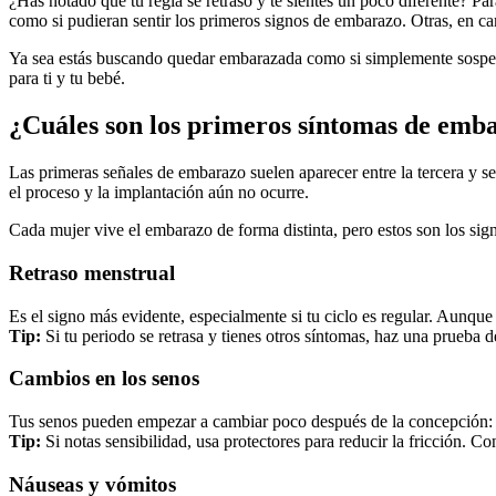
¿Has notado que tu regla se retrasó y te sientes un poco diferente? 
como si pudieran sentir los primeros signos de embarazo. Otras, en 
Ya sea estás buscando quedar embarazada como si simplemente sospecha
para ti y tu bebé.
¿Cuáles son los primeros síntomas de emb
Las primeras señales de embarazo suelen aparecer entre la tercera 
el proceso y la implantación aún no ocurre.
Cada mujer vive el embarazo de forma distinta, pero estos son los sig
Retraso menstrual
Es el signo más evidente, especialmente si tu ciclo es regular. Aunque
Tip:
Si tu periodo se retrasa y tienes otros síntomas, haz una prueba 
Cambios en los senos
Tus senos pueden empezar a cambiar poco después de la concepción: 
Tip:
Si notas sensibilidad, usa protectores para reducir la fricción. 
Náuseas y vómitos