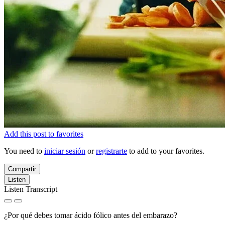
Add this post to favorites
You need to
iniciar sesión
or
registrarte
to add to your favorites.
Compartir
Listen
Listen Transcript
¿Por qué debes tomar ácido fólico antes del embarazo?