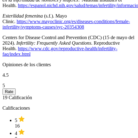
Health.
https://espanol.nichd.nih.gov/salud/temas/infertility/informaci
Esterilidad femenina
(s.f.). Mayo
Clinic.
https://www.mayoclinic.org/es/diseases-conditions/female-
infertility/symptoms-causes/syc-20354308
Centers for Disease Control and Prevention (CDC) (15 de mayo del
2024).
Infertility: Frequently Asked Questions
. Reproductive
Health.
https://www.cdc.gov/reproductive-health/infertility-
faq/index.html
Opiniones de los clientes
4.5
5
19
Calificación
Calificaciones
5
16
4