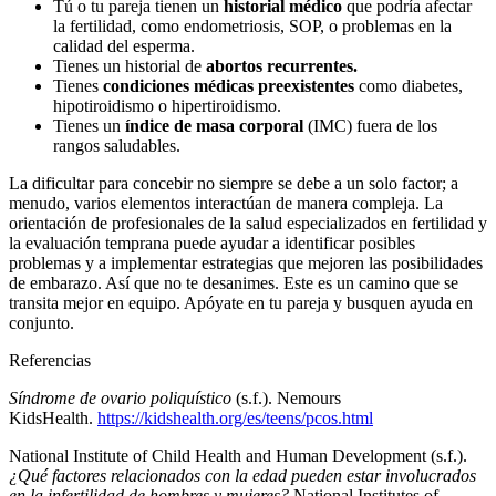
Tú o tu pareja tienen un
historial médico
que podría afectar
la fertilidad, como endometriosis, SOP, o problemas en la
calidad del esperma.
Tienes un historial de
abortos recurrentes.
Tienes
condiciones médicas preexistentes
como diabetes,
hipotiroidismo o hipertiroidismo.
Tienes un
índice de masa corporal
(IMC) fuera de los
rangos saludables.
La dificultar para concebir no siempre se debe a un solo factor; a
menudo, varios elementos interactúan de manera compleja. La
orientación de profesionales de la salud especializados en fertilidad y
la evaluación temprana puede ayudar a identificar posibles
problemas y a implementar estrategias que mejoren las posibilidades
de embarazo. Así que no te desanimes. Este es un camino que se
transita mejor en equipo. Apóyate en tu pareja y busquen ayuda en
conjunto.
Referencias
Síndrome de ovario poliquístico
(s.f.). Nemours
KidsHealth.
https://kidshealth.org/es/teens/pcos.html
National Institute of Child Health and Human Development (s.f.).
¿Qué factores relacionados con la edad pueden estar involucrados
en la infertilidad de hombres y mujeres?
National Institutes of