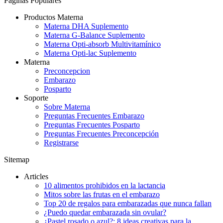
Páginas Populares
Productos Materna
Materna DHA Suplemento
Materna G-Balance Suplemento
Materna Opti-absorb Multivitamínico
Materna Opti-lac Suplemento
Materna
Preconcepcion
Embarazo
Posparto
Soporte
Sobre Materna
Preguntas Frecuentes Embarazo
Preguntas Frecuentes Posparto
Preguntas Frecuentes Preconcepción
Registrarse
Sitemap
Articles
10 alimentos prohibidos en la lactancia
Mitos sobre las frutas en el embarazo
Top 20 de regalos para embarazadas que nunca fallan
¿Puedo quedar embarazada sin ovular?
¿Pastel rosado o azul?: 8 ideas creativas para la